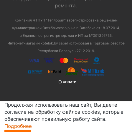
ремонта.
Компания ЧТПУП "ТеплоБай" зарегистрирована решением
Администрацией Октябрьского р-на г. Витебска от 18.07.2014,
в Едином гос. регистре юр. лиц и ИП за №391395755.
Интернет-магазин kotelok.by зарегистрирован в Торговом реестре
Республики Беларусь 27.12.2019.
Продолжая использовать наш сайт, Вы даете
согласие на обработку файлов cookies, которые
обеспечивают правильную работу сайта.
Подробнее