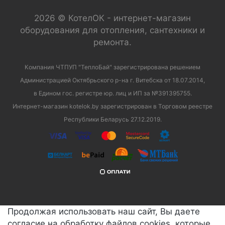
2026 © КотелОК - интернет-магазин
оборудования для отопления, сантехники и
ремонта.
Компания ЧТПУП "ТеплоБай" зарегистрирована решением
Администрацией Октябрьского р-на г. Витебска от 18.07.2014,
в Едином гос. регистре юр. лиц и ИП за №391395755.
Интернет-магазин kotelok.by зарегистрирован в Торговом реестре
Республики Беларусь 27.12.2019.
Продолжая использовать наш сайт, Вы даете
согласие на обработку файлов cookies, которые