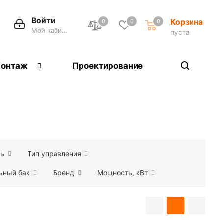
Войти
Корзина
0
0
0
Мой кабинет
пуста
онтаж
Проектирование
ль
Тип управления
ьный бак
Бренд
Мощность, кВт