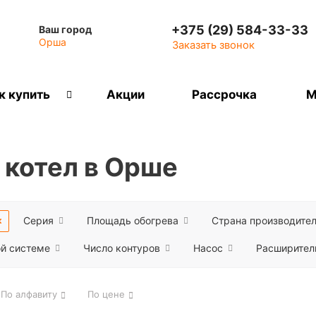
+375 (29) 584-33-33
Ваш город
Орша
Заказать звонок
к купить
Акции
Рассрочка
М
 котел в Орше
Серия
Площадь обогрева
Страна производите
ой системе
Число контуров
Насос
Расширител
По алфавиту
По цене