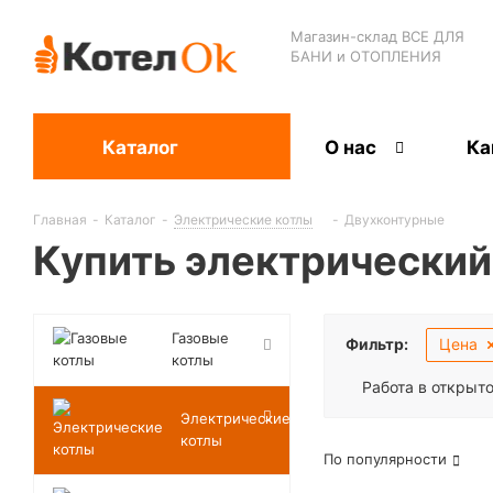
Магазин-склад ВСЕ ДЛЯ
БАНИ и ОТОПЛЕНИЯ
Каталог
О нас
Ка
Главная
-
Каталог
-
Электрические котлы
-
Двухконтурные
Купить электрический
Газовые
Фильтр:
Цена
котлы
Работа в открыт
Электрические
котлы
По популярности