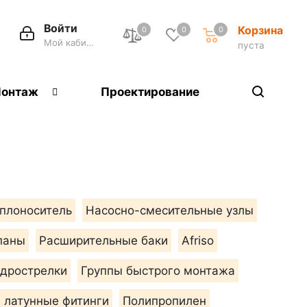
Войти
Корзина
0
0
0
Мой кабинет
пуста
онтаж
Проектирование
плоноситель
Насосно-смесительные узлы
паны
Расширительные баки
Afriso
идрострелки
Группы быстрого монтажа
латунные фитинги
Полипропилен