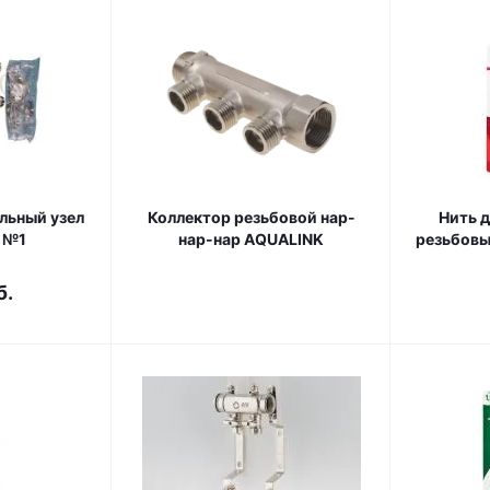
льный узел
Коллектор резьбовой нар-
Нить 
 №1
нар-нар AQUALINK
резьбовы
б.