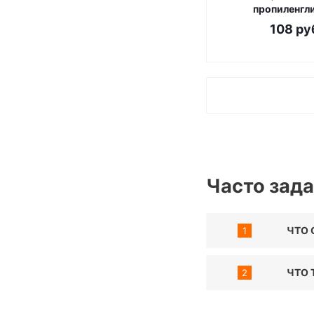
пропиленгл
108
ру
Часто зад
ЧТО 
1
ЧТО 
2