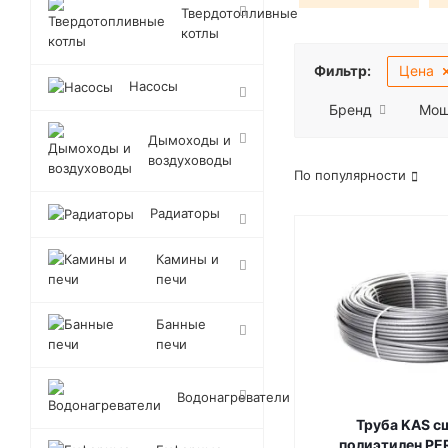
Твердотопливные
котлы
Фильтр:
Цена
Насосы
Бренд
Мощ
Дымоходы и
воздуховоды
По популярности
Радиаторы
Камины и
печи
Банные
печи
Водонагреватели
Труба KAS с
полиэтилен PE