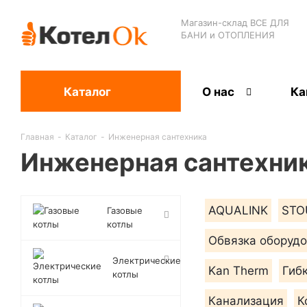
Магазин-склад ВСЕ ДЛЯ
БАНИ и ОТОПЛЕНИЯ
Каталог
О нас
Ка
Главная
-
Каталог
-
Инженерная сантехника
Инженерная сантехни
AQUALINK
STO
Газовые
котлы
Обвязка оборуд
Электрические
Kan Therm
Гиб
котлы
Канализация
К