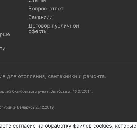
Статьи
Вопрос-ответ
Вакансии
Договор публичной
оферты
Орше
ти
я для отопления, сантехники и ремонта.
ей Октябрьского р-на г. Витебска от 18.07.2014,
спублики Беларусь 27.12.2019.
аете согласие на обработку файлов cookies, которы