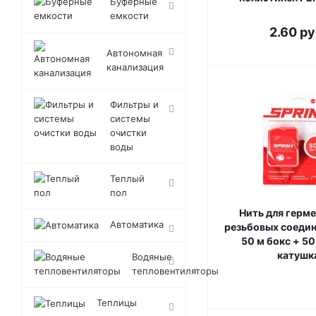
Буферные
емкости
2.60
ру
Автономная
канализация
Фильтры и
системы
очистки
воды
Теплый
пол
Нить для герм
Автоматика
резьбовых соедин
50 м бокс + 5
катушк
Водяные
тепловентиляторы
Теплицы