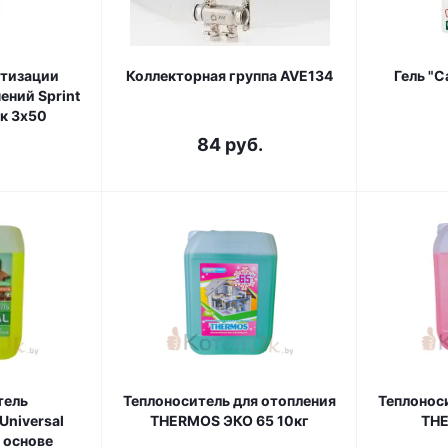
етизации
Коллекторная группа AVE134
Гель "С
ений Sprint
к 3х50
84
руб.
тель
Теплоноситель для отопления
Теплонос
Universal
THERMOS ЭКО 65 10кг
THE
а основе