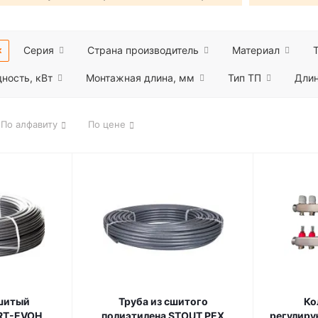
Серия
Страна производитель
Материал
ность, кВт
Монтажная длина, мм
Тип ТП
Длин
По алфавиту
По цене
шитый
Труба из сшитого
Ко
RT-EVOH
полиэтилена STOUT PEX
регулиру