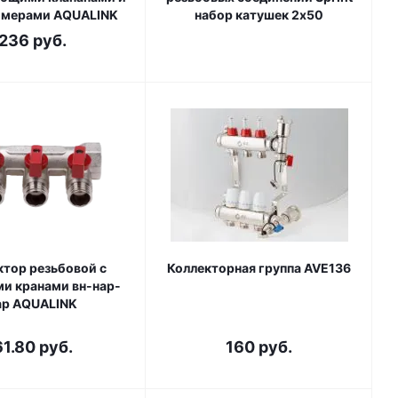
омерами AQUALINK
набор катушек 2х50
236
руб.
тор резьбовой с
Коллекторная группа AVE136
и кранами вн-нар-
ар AQUALINK
61.80
руб.
160
руб.