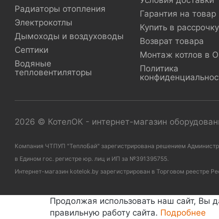
Условия доставки
Радиаторы отопления
Гарантия на товар
Электрокотлы
Купить в рассрочку
Дымоходы и воздуховоды
Возврат товара
Септики
Монтаж котлов в 
Водяные
Политика
тепловентиляторы
конфиденциальнос
2026 © КотелОК - интернет-магазин оборудовани
Компания ЧТПУП "ТеплоБай" зарегистрирована решением Администраци
в Едином гос. регистре юр. лиц и ИП за №391395755.
Интернет-магазин kotelok.by зарегистрирован в Торговом реестре Ре
Продолжая использовать наш сайт, Вы д
правильную работу сайта.
Подробнее