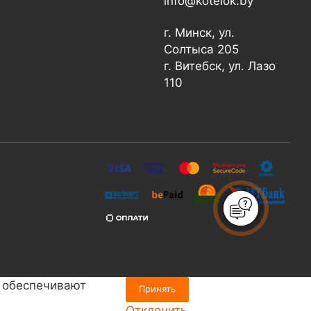
info@kotelok.by
г. Минск, ул.
Солтыса 205
г. Витебск, ул. Лазо
110
е обеспечивают
Принять
Отклонить