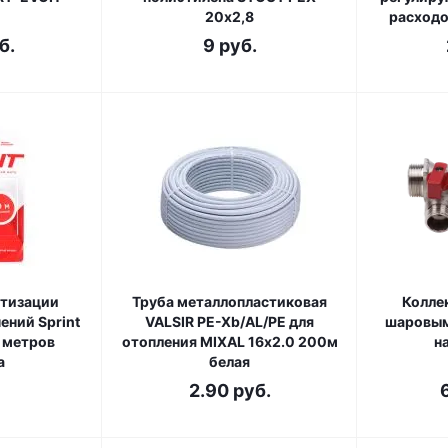
20х2,8
расход
б.
9
руб.
етизации
Труба металлопластиковая
Коллек
ений Sprint
VALSIR PE-Xb/AL/PE для
шаровым
0 метров
отопления MIXAL 16х2.0 200м
н
а
белая
2.90
руб.