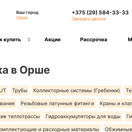
+375 (29) 584-33-33
Ваш город
Орша
Заказать звонок
к купить
Акции
Рассрочка
М
ка в Орше
UT
Трубы
Коллекторные системы (Гребенки)
Те
ования
Резьбовые латунные фитинги
Краны и кла
кие теплотрассы
Гидроаккумуляторы для воды
Г
омплектующие и расходные материалы
Обжимные 