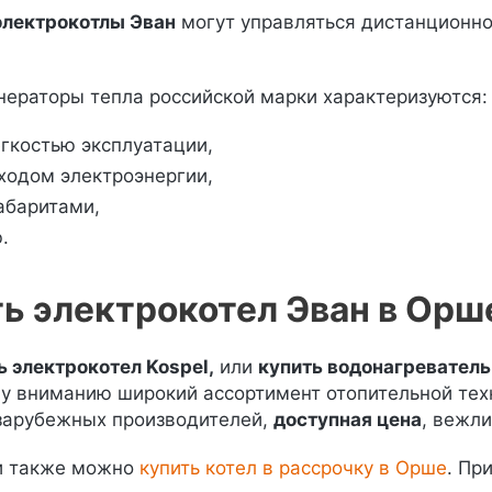
электрокотлы Эван
могут управляться дистанционно 
нераторы тепла российской марки характеризуются:
гкостью эксплуатации,
ходом электроэнергии,
абаритами,
.
ть электрокотел Эван в Орш
 электрокотел Kospel,
или
купить водонагреватель
му вниманию широкий ассортимент отопительной те
зарубежных производителей,
доступная цена
, вежл
и также можно
купить котел в рассрочку в Орше
. Пр