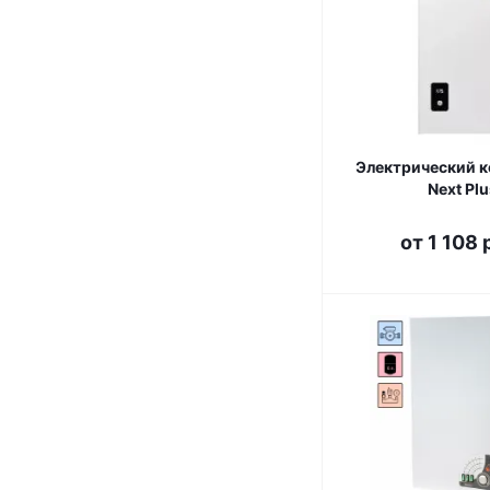
Электрический к
Next Plu
от
1 108 