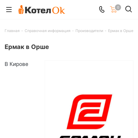
0
Главная
-
Справочная информация
-
Производители
-
Ермак в Орше
Ермак в Орше
В Кирове