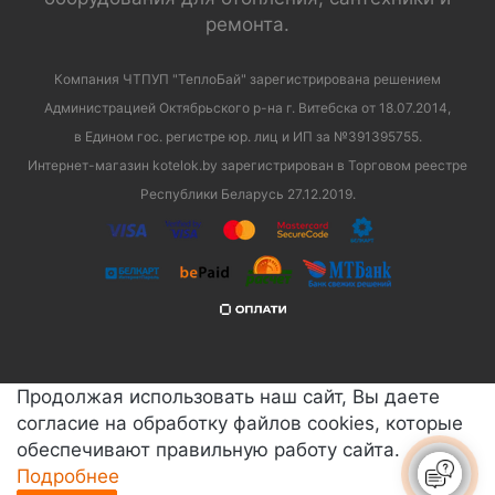
ремонта.
Компания ЧТПУП "ТеплоБай" зарегистрирована решением
Администрацией Октябрьского р-на г. Витебска от 18.07.2014,
в Едином гос. регистре юр. лиц и ИП за №391395755.
Интернет-магазин kotelok.by зарегистрирован в Торговом реестре
Республики Беларусь 27.12.2019.
Продолжая использовать наш сайт, Вы даете
согласие на обработку файлов cookies, которые
обеспечивают правильную работу сайта.
Подробнее